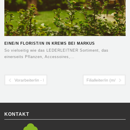
EINE/N FLORIST/IN IN KREMS BEI MARKUS
LEDERLEITNER GMBH
So vielseitig wie das LEDERLEITNER Sortiment, das
einerseits Pflanzen, Accessoires,...
VorarbeiterIin - Dornhecker Gartengestaltung
Filialleiter/in (m/w/d)
KONTAKT